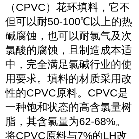
CPVC
（
）花环填料，它不
50-100
但可以耐
℃
以上
的热
碱腐蚀，也可以耐氯气及次
氯酸的腐蚀，且制造成本适
中，完全满足氯碱行业的使
用要求。填料的材质采用改
CPVC
CPVC
性的
原料。
是
一种饱和状态的高含氯量树
62-68%
脂，其含氯量为
。
CPVC
7%
LH
将
原料与
的
改