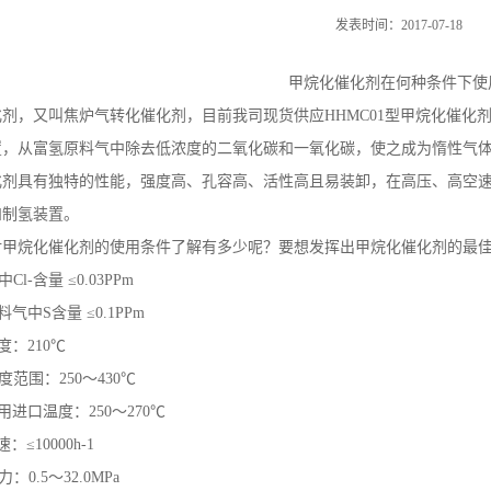
发表时间：2017-07-18
甲烷化催化剂在何种条件下
化剂，又叫焦炉气转化催化剂，目前我司现货供应
HHMC01
型甲烷化催化
置，从富氢原料气中除去低浓度的二氧化碳和一氧化碳，使之成为惰性气
化剂具有独特的性能，强度高、孔容高、活性高且易装卸，在高压、高空
和制氢装置。
对甲烷化催化剂的使用条件了解有多少呢？要想发挥出甲烷化催化剂的最
中
Cl-
含量
≤
0.03PPm
料气中
S
含量
≤
0.1PPm
度：
210
℃
度范围：
250
～
430
℃
用进口温度：
250
～
270
℃
速：≤
10000h-1
力：
0.5
～
32.0MPa