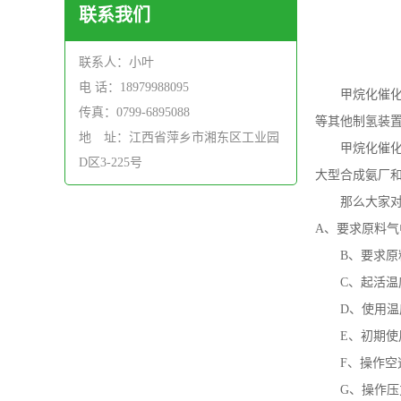
联系我们
联系人：小叶
电 话：18979988095
甲烷化催
传真：0799-6895088
等其他制氢装
地 址：江西省萍乡市湘东区工业园
甲烷化催
D区3-225号
大型合成氨厂
那么大家
A
、要求原料气
B
、要求原
C
、起活温
D
、使用温
E
、初期使
F
、操作空
G
、操作压