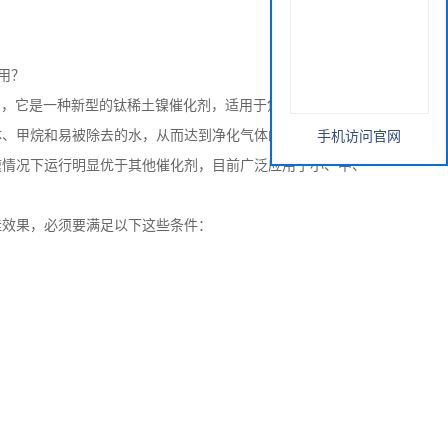
使用？
剂，它是一种新型的钛稀土镍催化剂，适用于焦化厂、合成氨
体、甲烷和易被除去的水，从而达到净化气体的目的。
手机访问官网
速情况下运行明显优于其他催化剂，目前广泛应用于小、中、
佳效果，必须要满足以下这些条件：