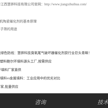
慧骅科技有限公司官网：http://www.jiangxihuihua.com/
机陶瓷催化剂的基本原理
分子筛的用途
就绿色防线：慧骅科技臭氧尾气破坏器催化剂获行业巨头青睐！
CPVC塑料鲍尔环填料源头工厂,按需供应
环填料厂家直供
料填料vs金属填料：工业应用中的优劣对比
家,批量供应
咨询
技