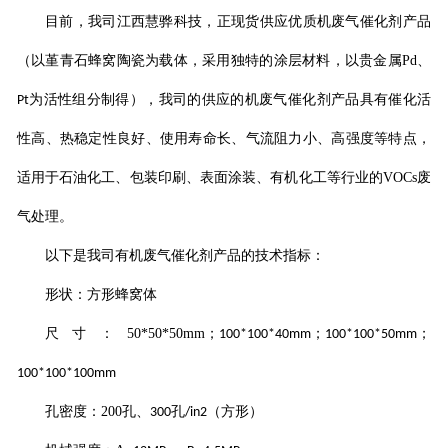
目前，我司江西慧骅科技，正现货供应优质
机废气催化剂
产品
（以堇青石蜂窝陶瓷为载体，采用独特的涂层材料，以贵金属
Pd
、
为活性组分制得），我司的供应的
机废气催化剂
产品具有催化活
Pt
性高、热稳定性良好、使用寿命长、气流阻力小、高强度等特点，
适用于石油化工、包装印刷、表面涂装、有机化工等行业的
VOCs
废
气处理。
以下是我司
有机废气催化剂
产品的技术指标：
形状：方形蜂窝体
尺寸：
50*50*50mm
；
；
；
100*100*40mm
100*100*50mm
100*100*100mm
孔密度：
200
孔、
孔
（方形）
300
/in2