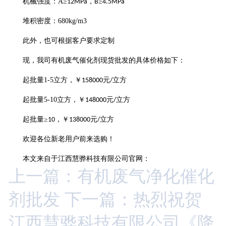
机械强度：
A
≥
，
≥
12MPa
B
4.5MPa
堆积密度：
680kg/m3
此外，也可根据客户要求定制
现，我司
有机废气催化剂
现货批发的具体价格如下：
起批量
1-5
立方，￥
元
立方
158000
/
起批量
5-10
立方，￥
元
立方
148000
/
起批量
≥
，￥
元
立方
10
138000
/
欢迎各位新老用户前来选购！
本文来自于江西慧骅科技有限公司官网：
上一篇：有机废气净化催化
剂批发
下一篇：热烈祝贺
江西慧骅科技有限公司《降