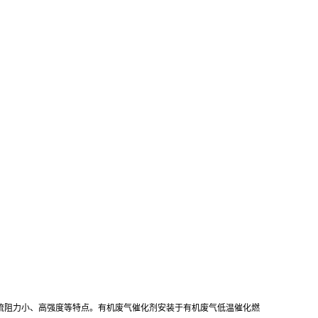
气流阻力小、高强度等特点。有机废气催化剂安装于有机废气低温催化燃