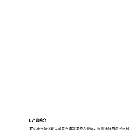
1. 产品简介
有机废气催化剂以堇青石蜂窝陶瓷为载体，采用独特的涂层材料，