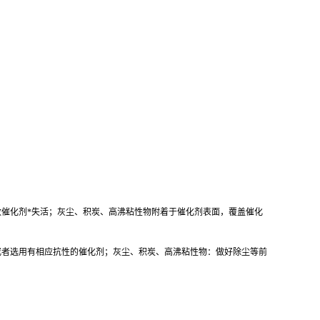
致催化剂*失活；灰尘、积炭、高沸粘性物附着于催化剂表面，覆盖催化
或者选用有相应抗性的催化剂；灰尘、积炭、高沸粘性物：做好除尘等前