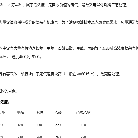
3
3
/h --20万m
/h，属于低浓度、无回收价值的废气，通常采用催化燃烧工艺处理。
大量含油漆稀料成分的复杂有机废气，为了满足喷漆技术及人员健康需求，风量通常很
料中含有大量有机溶剂如苯、甲苯、乙酸乙酯、甲醛、丙酮等挥发形成高浓度复杂有
3
mg/m
；温度40℃到150℃。
有害气体，该行业由于尾气温度较高（一般在200℃以上），故更易处理。
采购的对象。
的浓度。
丙酮
甲醇
庚烷
乙酸
乙酸乙酯
200
180
230
220
210
240
210
260
260
250