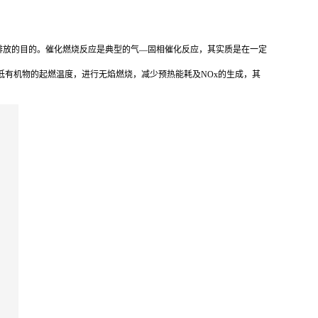
排放的目的。催化燃烧反应是典型的气—固相催化反应，其实质是在一定
低有机物的起燃温度，进行无焰燃烧，减少预热能耗及NOx的生成，其