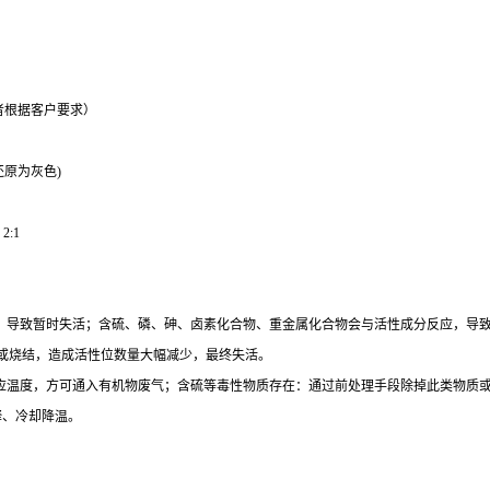
%（或者根据客户要求）
还原为灰色)
2:1
”，导致暂时失活；含硫、磷、砷、卤素化合物、重金属化合物会与活性成分反应，导
或烧结，造成活性位数量大幅减少，最终失活。
反应温度，方可通入有机物废气；含硫等毒性物质存在：通过前处理手段除掉此类物质
释、冷却降温。