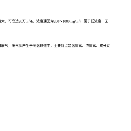
3
3
大，可高达20万m
/h，浓度通常为200～1000 mg/m
，属于低浓度、无
机废气，废气多产生于高温烘道中，主要特点是温度高、浓度高、成分复