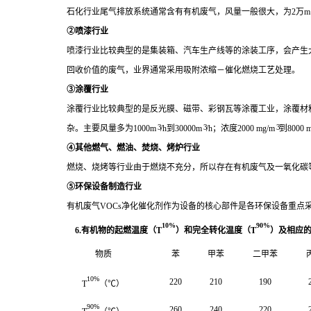
石化行业尾气排放系统通常含有有机废气，风量一般很大，为2万m
②喷漆行业
喷漆行业比较典型的是集装箱、汽车生产线等的涂装工序，会产生
回收价值的废气，业界通常采用吸附浓缩－催化燃烧工艺处理。
③涂覆行业
涂覆行业比较典型的是反光膜、磁带、彩钢瓦等涂覆工业，涂覆材
3
3
3
杂。主要风量多为1000m
/h到30000m
/h；浓度2000 mg/m
到8000 
④其他燃气、燃油、焚烧、烤炉行业
燃烧、烧烤等行业由于燃烧不充分，所以存在有机废气及一氧化碳等
⑤环保设备制造行业
有机废气VOCs净化催化剂作为设备的核心部件是各环保设备重点
10%
90%
6.有机物的起燃温度（T
）和完全转化温度（T
）及相应
物质
苯
甲苯
二甲苯
10%
220
210
190
T
（℃）
90%
260
240
220