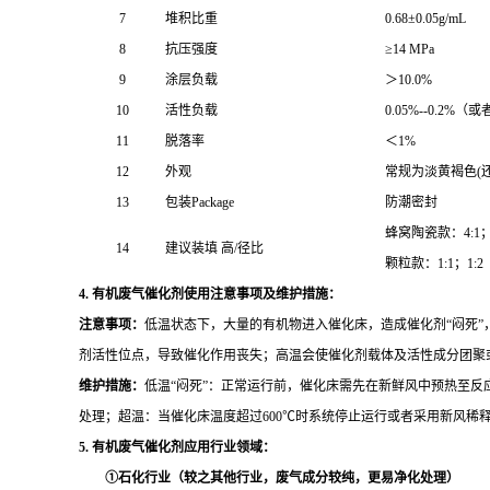
7
堆积比重
0.68±0.05g/mL
8
抗压强度
≥14 MPa
9
涂层负载
＞10.0%
10
活性负载
0.05%--0.2
11
脱落率
＜1%
12
外观
常规为淡黄褐色(
13
包装Package
防潮密封
蜂窝陶瓷款：4:1；
14
建议装填 高/径比
颗粒款：1:1；1:2
4. 有机废气催化剂使用注意事项及维护措施：
注意事项：
低温状态下，大量的有机物进入催化床，造成催化剂“闷死
剂活性位点，导致催化作用丧失；高温会使催化剂载体及活性成分团聚
维护措施：
低温“闷死”：正常运行前，催化床需先在新鲜风中预热至
处理；超温：当催化床温度超过600℃时系统停止运行或者采用新风稀
5. 有机废气催化剂应用行业领域：
①石化行业（较之其他行业，废气成分较纯，更易净化处理）