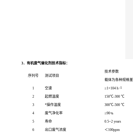
3．有机废气催化剂技术指标：
技术参数
序列号
测试项目
载体为各种规格堇
-1
1
空速
≥1×104 h
2
起燃温度
150℃-300 ℃
3
*操作温度
300℃-500 ℃
4
废气净化率
≥90﹪
5
寿命
0.5~2 years
6
出口废气浓度
＜100ppm