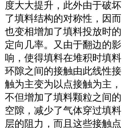
度大大提升，此外由于破坏
了填料结构的对称性，因而
也变相增加了填料投放时的
定向几率。又由于翻边的影
响，使得填料在堆积时填料
环隙之间的接触由此线性接
触为主变为以点接触为主，
不但增加了填料颗粒之间的
空隙，减少了气体穿过填料
层的阻力，而且这些接触点