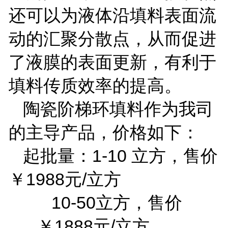
还可以为液体沿填料表面流
动的汇聚分散点，从而促进
了液膜的表面更新，有利于
填料传质效率的提高。
陶瓷阶梯环填料作为我司
的主导产品，价格如下：
1-10
起批量：
立方，售价
1988
/
￥
元
立方
10-50
立方，售价
1888
/
￥
元
立方