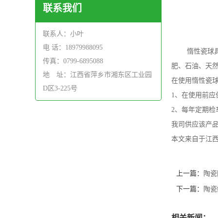
联系我们
联系人：小叶
电 话：18979988095
惰性瓷球具有
传真：0799-6895088
肥、石油、天
地 址：江西省萍乡市湘东区工业园
在使用惰性瓷
D区3-225号
1、在使用前
2、每年定期
我司供应该产品
本文来自于江西慧骅科技
上一篇：
陶瓷
下一篇：
陶瓷
相关新闻：