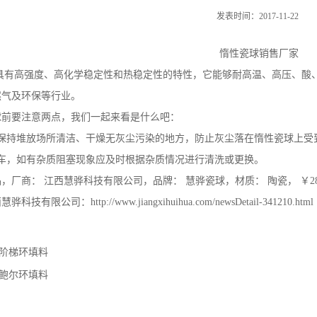
发表时间：2017-11-22
惰性瓷球销售厂家
高强度、高化学稳定性和热稳定性的特性，它能够耐高温、高压、酸、
然气及环保等行业。
球前要注意两点，我们一起来看是什么吧：
应保持堆放场所清洁、干燥无灰尘污染的地方，防止灰尘落在惰性瓷球上受
检车，如有杂质阻塞现象应及时根据杂质情况进行清洗或更换。
，厂商： 江西慧骅科技有限公司，品牌： 慧骅瓷球，材质： 陶瓷， ￥28
有限公司：http://www.jiangxihuihua.com/newsDetail-341210.html
阶梯环填料
鲍尔环填料