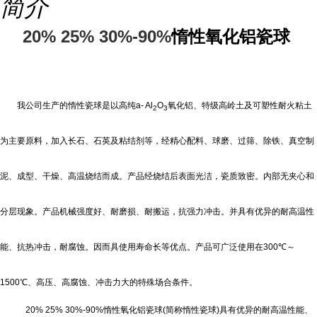
简介
20% 25% 30%-90%
惰性氧化铝瓷球
我公司生产的惰性瓷球是以高纯
a- Al
O
氧化铝、特级高岭土及可塑性耐火粘土
2
3
为主要原料，加入长石、石英及粘结剂等，经精心配料、球磨、过筛、除铁、真空制
泥、成型、干燥、高温烧结而成。产品经烧结后表面光洁，瓷质致密。内部无夹心和
分层现象。产品机械强度好、耐磨损、耐搬运，抗强力冲击。并具有优异的耐高温性
能、抗热冲击，耐腐蚀。因而具使用寿命长等优点。产品可广泛使用在
300
℃
～
1500
℃
、高压、高腐蚀、冲击力大的特殊场合条件。
20% 25% 30%-90%
惰性氧化铝瓷球
(
简称惰性瓷球
)
具有优异的耐高温性能、