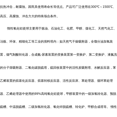
抗热冲击，耐腐蚀。因而具使用寿命长等优点。产品可广泛使用在
300
℃
～
1500
℃
、
高压、高腐蚀、冲击力大的特殊场合条件。
惰性氧化铝瓷球主要用于炼油、石油化工、化肥、甲醇、煤化工、天然气化工、
冶炼、环保、精细化工等工业的填料塔内：如天然气干燥吸附器，全馏分油加氢装
置，烟气制酸转化器，合成氨
-
尿素装置的变换装置第一变换炉、第二变换炉、液氮洗
的分子筛吸附器、二氧化碳脱硫塔，硫回收装置中的活性炭吸附塔、水解反应器，苯
乙烯装置的烷基化反应器、烷基转移反应器、活性反应床、苯处理器、循环苯处理
器、乙烯处理器中使用的
99%
高纯氧化铝瓷球，甲醇装置中的一级加氢转化器、预脱
硫槽、中温脱硫槽、二级加氢转化器、氧化锌脱硫槽、转化炉、甲醇合成塔等。
惰性