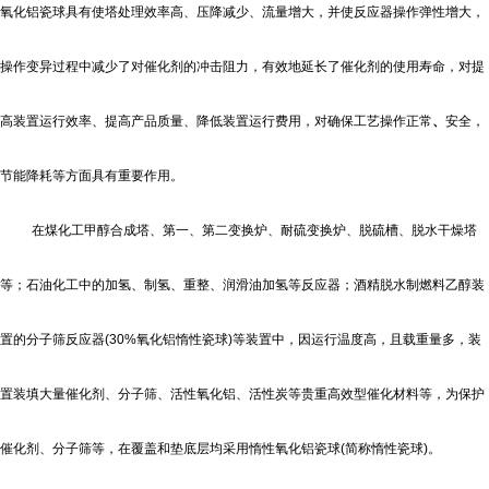
氧化铝瓷球具有使塔处理效率高、压降减少、流量增大，并使反应器操作弹性增大，
操作变异过程中减少了对催化剂的冲击阻力，有效地延长了催化剂的使用寿命，对提
高装置运行效率、提高产品质量、降低装置运行费用，对确保工艺操作正常
、
安全，
节能降耗等方面具有重要作用。
在煤化工甲醇合成塔、第一、第二变换炉、耐硫变换炉、脱硫槽、脱水干燥塔
等；石油化工中的加氢、制氢、重整、润滑油加氢等反应器；酒精脱水制燃料乙醇装
置的分子筛反应器
(30%
氧化铝惰性瓷球
)
等装置中，因运行温度高，且载重量多，装
置装填大量催化剂、分子筛、活性氧化铝、活性炭等贵重高效型催化材料等，为保护
催化剂、分子筛等，在覆盖和垫底层均采用惰性氧化铝瓷球
(
简称惰性瓷球
)
。