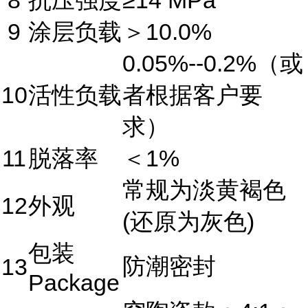
9
涂层负载
＞10.0%
0.05%--0.2%（或
10
活性负载
者根据客户要
求）
11
脱落率
＜1%
常规为淡黄褐色
12
外观
(还原为灰色)
包装
防潮密封
13
Package