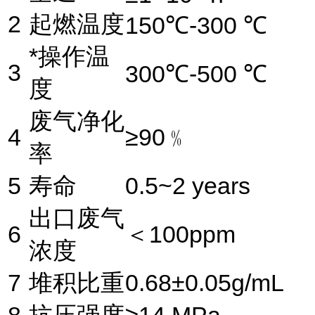
2
起燃温度
150℃-300 ℃
*操作温
3
300℃-500 ℃
度
废气净化
4
≥90﹪
率
5
寿命
0.5~2 years
出口废气
6
＜100ppm
浓度
7
堆积比重
0.68±0.05g/mL
8
抗压强度
≥14 MPa