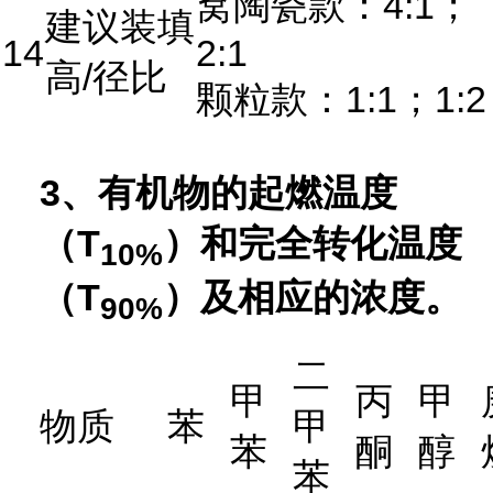
窝陶瓷款：4:1；
建议装填
14
2:1
高/径比
颗粒款：1:1；1:2
3、有机物的起燃温度
（T
）和完全转化温度
10%
（T
）及相应的浓度。
90%
二
甲
丙
甲
物质
苯
甲
苯
酮
醇
苯