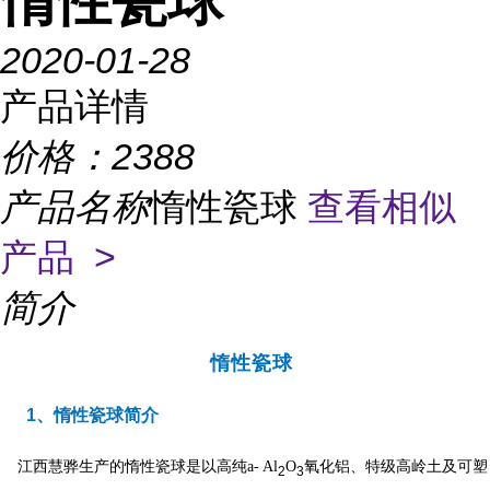
惰性瓷球
2020-01-28
产品详情
价格：
2388
产品名称
惰性瓷球
查看相似
产品 >
简介
惰性瓷球
1、惰性瓷球简介
江西慧骅生产的惰性瓷球是以高纯a- Al
O
氧化铝、特级高岭土及可塑
2
3