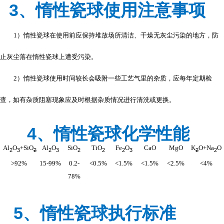
3、惰性瓷球使用注意事项
1
）惰性瓷球在使用前应保持堆放场所清洁、干燥无灰尘污染的地方，防
止灰尘落在惰性瓷球上遭受污染。
2
）惰性瓷球使用时间较长会吸附一些工艺气里的杂质，应每年定期检
查，如有杂质阻塞现象应及时根据杂质情况进行清洗或更换。
4、惰性瓷球化学性能
Al
O
+SiO
Al
O
SiO
TiO
Fe
O
CaO
MgO
K
O+Na
O
2
3
2
2
3
2
2
2
3
2
2
>92%
15-99%
0.2-
<0.5%
<1.5%
<1.5%
<2.5%
<4%
78%
5、惰性瓷球执行标准