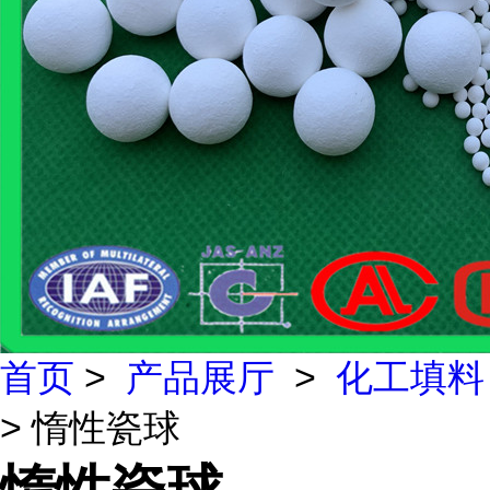
首页
>
产品展厅
>
化工填料
> 惰性瓷球