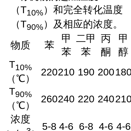
（
T
）和完全转化温度
10%
（
T
）及相应的浓度。
90%
甲
二甲
丙
甲
物质
苯
苯
苯
酮
醇
T
10%
220
210
190
200
18
（
℃）
T
90%
260
240
220
240
21
（
℃）
浓度
5-8
4-6
6-8
4-6
4-6
3