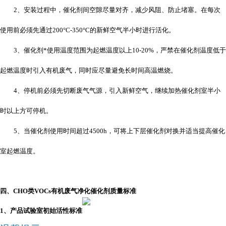
2
、安装过程中，催化剂间空隙尽量对齐，减少风阻、防止堵塞。在每次
使用前必须先通过
200°C-350°C
的新鲜空气半小时进行活化。
3
、催化剂*使用温度范围为起燃温度以上
10-20%
，严禁在催化剂温度低于
起燃温度时引入有机废气，同时应尽量避免长时间高温燃烧。
4
、停机前必须先切断废气气源，引入新鲜空气，继续加热催化剂室半小
时以上方可停机。
5
、当催化剂使用时间超过
4500h
，可将上下层催化剂对换并适当提高催化
室起燃温度。
四
、
CHO
类
VOCs
有机废气净化催化剂质量标准
1
、产品试验室初始活性标准