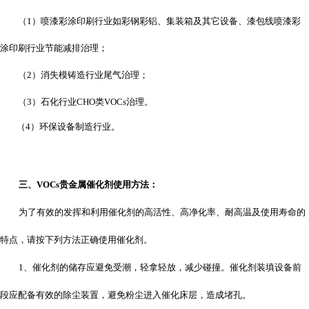
（
1
）喷漆彩涂印刷行业如彩钢彩铝、集装箱及其它设备、漆包线喷漆彩
涂印刷行业节能减排治理；
（
2
）消失模铸造行业尾气治理；
（
3
）石化行业
CHO
类
VOCs
治理。
（
4
）
环保设备制造行业。
三、
VOCs
贵金属催化剂
使用方法：
为了有效的发挥和利用催化剂的高活性、高净化率、耐高温及使用寿命的
特点，请按下列方法正确使用催化剂。
1
、催化剂的储存应避免受潮，轻拿轻放，减少碰撞。催化剂装填设备前
段应配备有效的除尘装置，避免粉尘进入催化床层，造成堵孔。