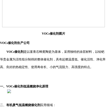
VOCs催化剂图片
VOC
s催化剂生产公司
VOC
s催化剂
是
以堇青石蜂窝陶瓷为基体，采用独特的涂层材料，
以铂钯
等贵金属为活性组分制得的整体催化剂，具有起燃温度低、
催化活性、
净化率
高、
良好的热稳定性、
使用寿命长、
小的气流阻力、高强度
的特点。
一、
VOC
s催化剂
低温燃烧净化原理
二、
有机废气
低温燃烧
催化剂
应用领域：