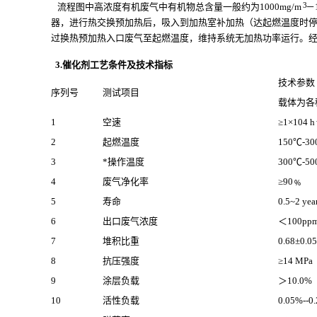
3
流程图中高浓度有机废气中有机物总含量一般约为1000mg/m
－1
器，进行热交换预加热后，吸入到加热室补加热（达起燃温度时停
过换热预加热入口废气至起燃温度，维持系统无加热功率运行。
3.催化剂工艺条件及技术指标
技术参数
序列号
测试项目
载体为各
1
空速
≥1×104 h
2
起燃温度
150℃-30
3
*操作温度
300℃-50
4
废气净化率
≥90﹪
5
寿命
0.5~2 yea
6
出口废气浓度
＜100pp
7
堆积比重
0.68±0.0
8
抗压强度
≥14 MPa
9
涂层负载
＞10.0%
10
活性负载
0.05%