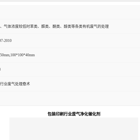
、气体浓度较低时苯类、醛类、酮类、醇类等各类有机废气的处理
97-2010
*50mm,100*100*40mm
3
行业废气处理憃术
包装印刷行业废气净化催化剂