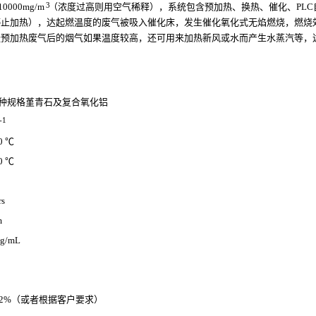
3
0000mg/m
（浓度过高则用空气稀释），系统包含预加热、换热、催化、PL
止加热），达起燃温度的废气被吸入催化床，发生催化氧化式无焰燃烧，燃烧效
经预加热废气后的烟气如果温度较高，还可用来加热新风或水而产生水蒸汽等，
种规格堇青石及复合氧化铝
-1
0 ℃
0 ℃
rs
m
5g/mL
--0.2%（或者根据客户要求）