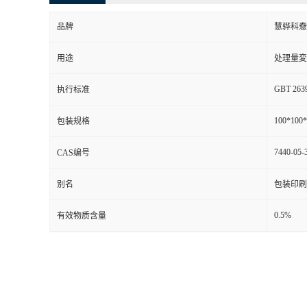
品牌
慧骅科憃
用途
处理量変
GBT 263
执行标准
100*100
包装规格
7440-05-
CAS编号
别名
包装印刷
0.5%
有效物质含量