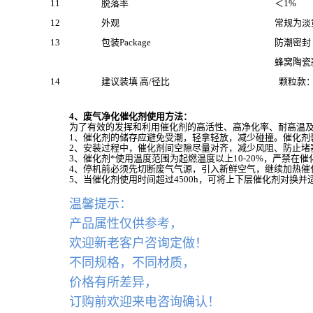
11
脱落率
＜1%
12
外观
常规为淡
13
包装Package
防潮密封
蜂窝陶瓷款
14
建议装填 高/径比
颗粒款：1
4、废气净化
催化剂
使用方法：
为了有效的发挥和利用催化剂的高活性、高净化率、耐高温
1
、催化剂的储存应避免受潮，轻拿轻放，减少碰撞。催化剂
2
、安装过程中，催化剂间空隙尽量对齐，减少风阻、防止堵
3
、催化剂*使用温度范围为起燃温度以上
10-20%
，严禁在催
4
、停机前必须先切断废气气源，引入新鲜空气，继续加热催
5
、当催化剂使用时间超过
4500h
，可将上下层催化剂对换并
温馨提示：
产品属性仅供参考，
欢迎新老客户咨询定做！
不同规格，不同材质，
价格有所差异，
订购前欢迎来电咨询确认！