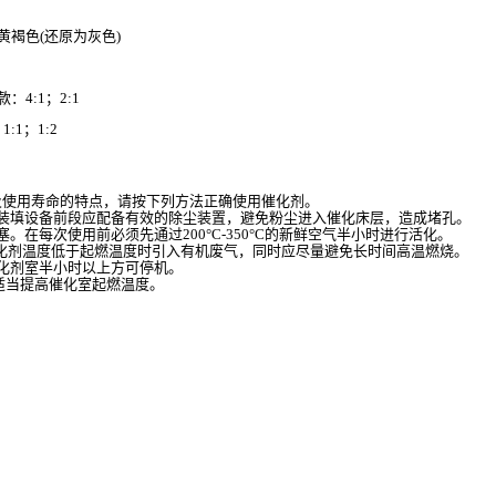
黄褐色(还原为灰色)
：4:1；2:1
:1；1:2
及使用寿命的特点，请按下列方法正确使用催化剂。
装填设备前段应配备有效的除尘装置，避免粉尘进入催化床层，造成堵孔。
塞。在每次使用前必须先通过
200°C-350°C
的新鲜空气半小时进行活化。
化剂温度低于起燃温度时引入有机废气，同时应尽量避免长时间高温燃烧。
化剂室半小时以上方可停机。
适当提高催化室起燃温度。