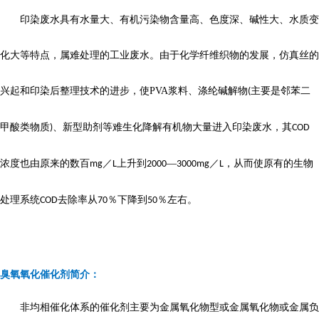
印染废水具有水量大、有机污染物含量高、色度深、碱性大、水质变
化大等特点，属难处理的工业废水。由于化学纤维织物的发展，仿真丝的
兴起和印染后整理技术的进步，使
PVA
浆料、涤纶碱解物
主要是邻苯二
(
甲酸类物质
、新型助剂等难生化降解有机物大量进入印染废水，其
)
COD
浓度也由原来的数百
／
上升到
—
／
，从而使原有的生物
mg
L
2000
3000mg
L
处理系统
去除率从
％下降到
％左右。
COD
70
50
臭氧氧化催化剂简介：
非均相催化体系的催化剂主要为金属氧化物型或金属氧化物或金属负