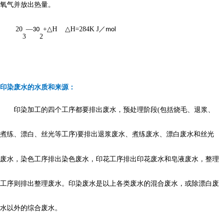
氧气并放出热量。
20
—
+
△
H
△
H=284K J
／
30
mol
3
2
印染废水的水质和来源：
印染加工的四个工序都要排出废水，预处理阶段
(
包括烧毛、退浆、
煮练、漂白、丝光等工序
要排出退浆废水、煮练废水、漂白废水和丝光
)
废水，染色工序排出染色废水，印花工序排出印花废水和皂液废水，整理
工序则排出整理废水。印染废水是以上各类废水的混合废水，或除漂白废
水以外的综合废水。