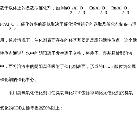
载于载体上的负载型催化剂，如
MnO
/Al
O
、
Cu/Al
O
、
Ru/Al
O
、
2
2
3
2
3
2
3
Pt/Al
O
。催化效率的高低取决于催化活性组分的选取及催化剂制备与运
2
3
用，通常情况下，催化剂表面存在的羟基基团是反应的活性位点，这个活
性位点通过与水中的阴阳离子发生离子交换，将质子、羟基释放到溶液
中，而将溶液中的阴阳离子吸附于催化剂表面，形成的
Lewis
酸位为金属
催化剂的催化中心。
采用
臭氧氧化催化
剂可使臭氧氧化
COD
去除率
均比无催化剂的臭氧
氧化
的
COD
去
除
率
提高
50%
以上；