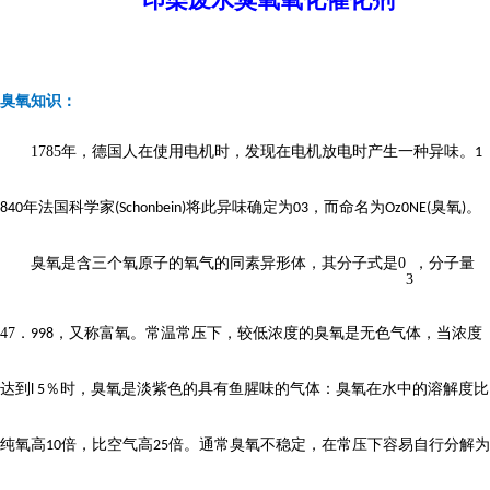
印染废水臭氧氧化催化剂
臭氧知识：
1785
年，德国人在使用电机时，发现在电机放电时产生一种异味。
1
年法国科学家
将此异味确定为
，而命名为
臭氧
。
840
(Schonbein)
03
Oz0NE(
)
臭氧是含三个氧原子的氧气的同素异形体，其分子式是
0
，分子量
3
47
．
，又称富氧。常温常压下，较低浓度的臭氧是无色气体，当浓度
998
达到
％时，臭氧是淡紫色的具有鱼腥味的气体：臭氧在水中的溶解度比
l 5
纯氧高
倍，比空气高
倍。通常臭氧不稳定，在常压下容易自行分解为
10
25