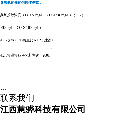
臭氧氧化催化剂操作参数：
臭氧投放浓度（
1
）≥
50mg/L
（
COD
≥
500mg/L
）；（
2
）
≥
30mg/L
（
COD
≤
100mg/L
）
4.2.2
臭氧
/COD
质量比
1-1.2
；建议
1.1
-1
4.2.3
常温常压催化剂空速：
200h
...
联系我们
江西慧骅科技有限公司