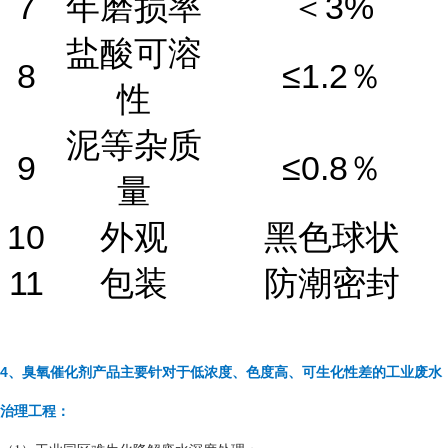
7
年磨损率
＜3%
盐酸可溶
8
≤1.2％
性
泥等杂质
9
≤0.8％
量
10
外观
黑色球状
11
包装
防潮密封
4、臭氧催化剂产品主要针对于低浓度、色度高、可生化性差的工业废水
治理工程：