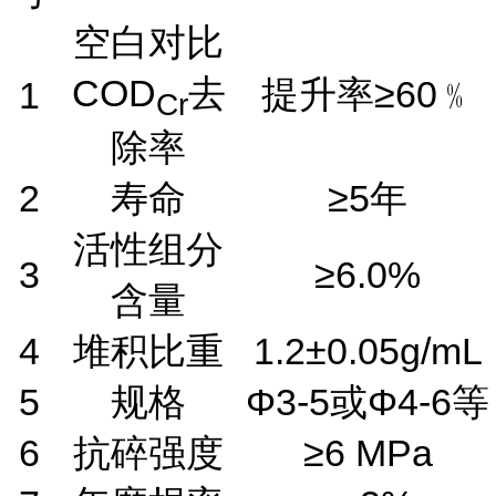
空白对比
COD
去
提升率≥60﹪
1
Cr
除率
2
寿命
≥5年
活性组分
3
≥6.0%
含量
4
堆积比重
1.2±0.05g/mL
5
规格
Φ3-5或Φ4-6等
6
抗碎强度
≥6 MPa