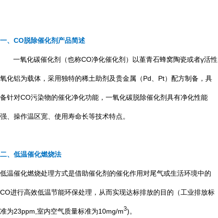
一、
C
O脱除催化剂
产品简述
一氧化碳催化剂（也称CO净化催化剂）以堇青石蜂窝陶瓷或者γ活性
氧化铝为载体，采用独特的稀土助剂及贵金属（Pd、Pt）配方制备，具
备针对CO污染物的催化净化功能，一氧化碳脱除催化剂具有净化性能
强、操作温区宽、使用寿命长等技术特点。
二、低温催化燃烧法
低温催化燃烧处理方式是借助催化剂的催化作用对尾气或生活环境中的
CO进行高效低温节能环保处理，从而实现达标排放的目的（工业排放标
3
准为23ppm,室内空气质量标准为10mg/m
)。