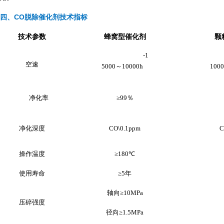
四、
C
O脱除催化剂
技术指标
技术参数
蜂窝型催化剂
颗
-1
空速
5000～10000h
100
净化率
≥99％
净化深度
CO\0.1ppm
C
操作温度
≥180℃
使用寿命
≥5年
轴向≥10MPa
压碎强度
径向≥1.5MPa