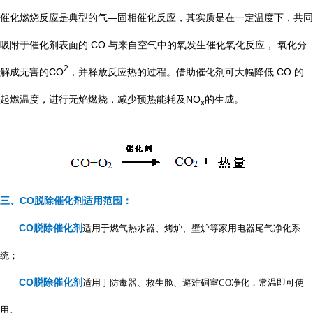
催化燃烧反应是典型的气—固相催化反应，其实质是在一定温度下，共同
吸附于催化剂表面的 CO 与来自空气中的氧发生催化氧化反应， 氧化分
2
解成无害的CO
，并释放反应热的过程。借助催化剂可大幅降低 CO 的
起燃温度，进行无焰燃烧，减少预热能耗及NO
的生成。
x
三、
C
O脱除催化剂
适用范围：
C
O脱除催化剂
适用于燃气热水器、烤炉、壁炉等家用电器尾气净化系
统；
C
O脱除催化剂
适用于防毒器、救生舱、避难硐室CO净化，常温即可使
用。