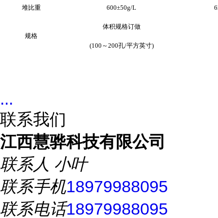
堆比重
600±50g/L
6
体积规格订做
规格
(100～200孔/平方英寸)
...
联系我们
江西慧骅科技有限公司
联系人
小叶
联系手机
18979988095
联系电话
18979988095