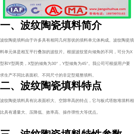
一、
波纹
陶瓷填料简介
波纹
陶瓷填料由于许多具有相同几何形状的填料单元体构成。波纹陶瓷填
料单元体是相互平行叠加的波纹片。根据波纹竖向倾角的不同，可分为
X
型和
Y
型两类，
X
型的倾角为
30
°，
Y
型倾角为
45
°。我公司可根据用户要
求生产不同比表面积、不同尺寸的非定型规整填料。
二、波纹陶瓷填料特点
波纹陶瓷填料具有比表面积大、空隙率高的特点，它与板式塔散堆填料相
比具有通量大、压降低、效率高、操作弹性大等优点。