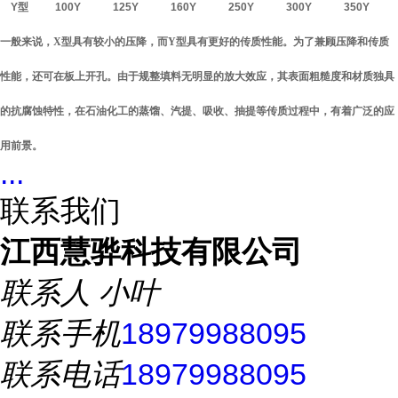
Y
型
100Y
125Y
160Y
250Y
300Y
350Y
一般来说，
X
型具有较小的压降，而
Y
型具有更好的传质性能。为了兼顾压降和传质
性能，还可在板上开孔。由于规整填料无明显的放大效应，其表面粗糙度和材质独具
的抗腐蚀特性，在石油化工的蒸馏、汽提、吸收、抽提等传质过程中，有着广泛的应
用前景。
...
联系我们
江西慧骅科技有限公司
联系人
小叶
联系手机
18979988095
联系电话
18979988095