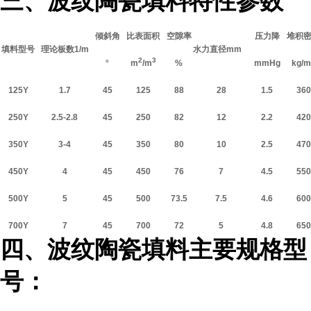
三、波纹陶瓷填料特性参数
倾斜角
比表面积
空隙率
压力降
堆积
填料型号
理论板数1/m
水力直径mm
2
3
°
m
/m
%
mmHg
kg/m
125Y
1.7
45
125
88
28
1.5
360
250Y
2.5-2.8
45
250
82
12
2.2
420
350Y
3-4
45
350
80
10
2.5
470
450Y
4
45
450
76
7
4.5
550
500Y
5
45
500
73.5
7.5
4.6
600
700Y
7
45
700
72
5
4.8
650
四、波纹陶瓷填料主要规格型
号：