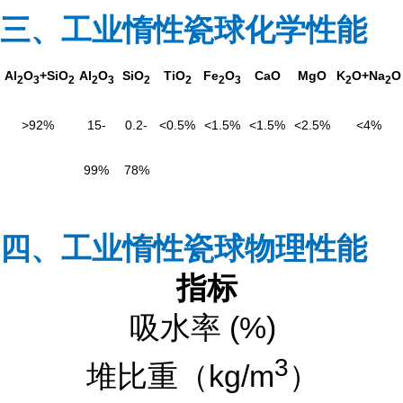
三、工业惰性瓷球化学性能
Al
O
+SiO
Al
O
SiO
TiO
Fe
O
CaO
MgO
K
O+Na
O
2
3
2
2
3
2
2
2
3
2
2
>92%
15-
0.2-
<0.5%
<1.5%
<1.5%
<2.5%
<4%
99%
78%
四、工业惰性瓷球物理性能
指标
吸水率 (%)
3
堆比重（kg/m
）